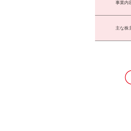
事業内
主な株